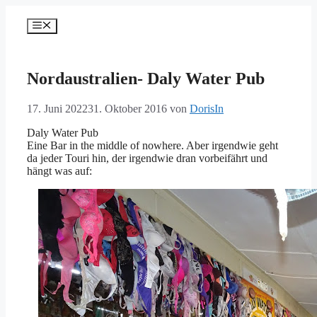
Zum
Inhalt
Menü
springen
Nordaustralien- Daly Water Pub
17. Juni 2022
31. Oktober 2016
von
DorisIn
Daly Water Pub
Eine Bar in the middle of nowhere. Aber irgendwie geht
da jeder Touri hin, der irgendwie dran vorbeifährt und
hängt was auf: