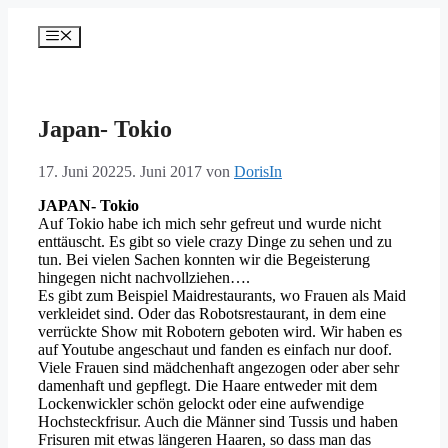
Zum
Inhalt
Menü
springen
Japan- Tokio
17. Juni 2022
5. Juni 2017
von
DorisIn
JAPAN- Tokio
Auf Tokio habe ich mich sehr gefreut und wurde nicht
enttäuscht. Es gibt so viele crazy Dinge zu sehen und zu
tun. Bei vielen Sachen konnten wir die Begeisterung
hingegen nicht nachvollziehen….
Es gibt zum Beispiel Maidrestaurants, wo Frauen als Maid
verkleidet sind. Oder das Robotsrestaurant, in dem eine
verrückte Show mit Robotern geboten wird. Wir haben es
auf Youtube angeschaut und fanden es einfach nur doof.
Viele Frauen sind mädchenhaft angezogen oder aber sehr
damenhaft und gepflegt. Die Haare entweder mit dem
Lockenwickler schön gelockt oder eine aufwendige
Hochsteckfrisur. Auch die Männer sind Tussis und haben
Frisuren mit etwas längeren Haaren, so dass man das