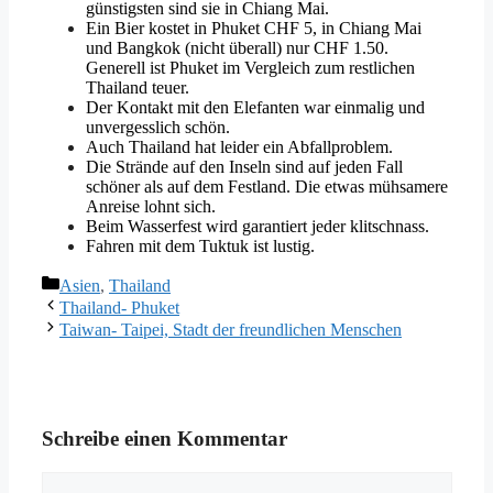
günstigsten sind sie in Chiang Mai.
Ein Bier kostet in Phuket CHF 5, in Chiang Mai
und Bangkok (nicht überall) nur CHF 1.50.
Generell ist Phuket im Vergleich zum restlichen
Thailand teuer.
Der Kontakt mit den Elefanten war einmalig und
unvergesslich schön.
Auch Thailand hat leider ein Abfallproblem.
Die Strände auf den Inseln sind auf jeden Fall
schöner als auf dem Festland. Die etwas mühsamere
Anreise lohnt sich.
Beim Wasserfest wird garantiert jeder klitschnass.
Fahren mit dem Tuktuk ist lustig.
Kategorien
Asien
,
Thailand
Thailand- Phuket
Taiwan- Taipei, Stadt der freundlichen Menschen
Schreibe einen Kommentar
Kommentar