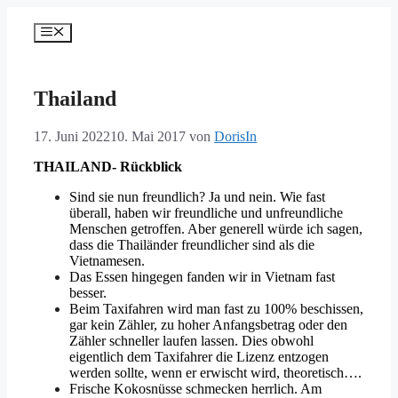
Zum
Inhalt
Menü
springen
Thailand
17. Juni 2022
10. Mai 2017
von
DorisIn
THAILAND- Rückblick
Sind sie nun freundlich? Ja und nein. Wie fast
überall, haben wir freundliche und unfreundliche
Menschen getroffen. Aber generell würde ich sagen,
dass die Thailänder freundlicher sind als die
Vietnamesen.
Das Essen hingegen fanden wir in Vietnam fast
besser.
Beim Taxifahren wird man fast zu 100% beschissen,
gar kein Zähler, zu hoher Anfangsbetrag oder den
Zähler schneller laufen lassen. Dies obwohl
eigentlich dem Taxifahrer die Lizenz entzogen
werden sollte, wenn er erwischt wird, theoretisch….
Frische Kokosnüsse schmecken herrlich. Am