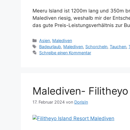
Meeru Island ist 1200m lang und 350m brei
Malediven riesig, weshalb mir der Entsche
das gute Preis-Leistungsverhältnis zur 
Kategorien
Asien
,
Malediven
Schlagwörter
Badeurlaub
,
Malediven
,
Schorcheln
,
Tauchen
,
Schreibe einen Kommentar
Malediven- Filitheyo
17. Februar 2024
von
DorisIn