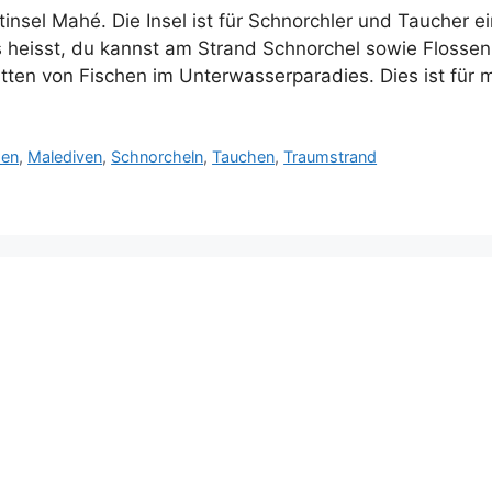
ptinsel Mahé. Die Insel ist für Schnorchler und Taucher ei
as heisst, du kannst am Strand Schnorchel sowie Flosse
ten von Fischen im Unterwasserparadies. Dies ist für
hen
,
Malediven
,
Schnorcheln
,
Tauchen
,
Traumstrand