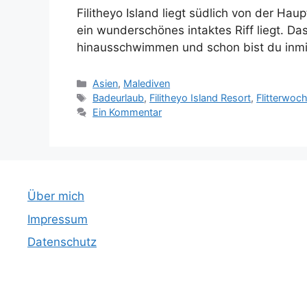
Filitheyo Island liegt südlich von der Hau
ein wunderschönes intaktes Riff liegt. D
hinausschwimmen und schon bist du inmit
Kategorien
Asien
,
Malediven
Schlagwörter
Badeurlaub
,
Filitheyo Island Resort
,
Flitterwoc
Ein Kommentar
Über mich
Impressum
Datenschutz