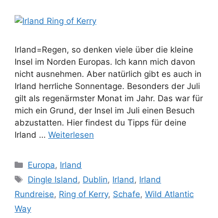
Irland=Regen, so denken viele über die kleine
Insel im Norden Europas. Ich kann mich davon
nicht ausnehmen. Aber natürlich gibt es auch in
Irland herrliche Sonnentage. Besonders der Juli
gilt als regenärmster Monat im Jahr. Das war für
mich ein Grund, der Insel im Juli einen Besuch
abzustatten. Hier findest du Tipps für deine
Irland …
Weiterlesen
Kategorien
Europa
,
Irland
Schlagwörter
Dingle Island
,
Dublin
,
Irland
,
Irland
Rundreise
,
Ring of Kerry
,
Schafe
,
Wild Atlantic
Way