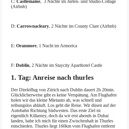
C:
Castlemaine
, 3 Nächte im Jurten- und Studio-Cottage
(Airbnb)
D:
Carrownacleary
, 2 Nächte im County Clare (Airbnb)
E:
Oranmore
, 1 Nacht im Armorica
F:
Dublin
, 2 Nächte im Staycity Aparthotel Castle
1. Tag: Anreise nach thurles
Der Direktflug von Zürich nach Dublin dauert 2h 20min.
Glücklicherweise gibt es keine Verspätung. Am Flughafen
holen wir das kleine Mietauto ab, was schnell und
reibungslos abläuft. Los geht die Reise. Wir düsen auf der
Autobahn Richtung Südwesten. Das erste Ziel ist
eigentlich Killarney, doch da wir erst abends in Dubai
landen, habe ich mich für einen Zwischenhalt in Thurles
entschieden. Thurles liegt 160km vom Flughafen entfernt