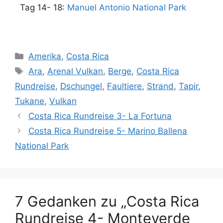
Tag 14- 18:
Manuel Antonio National Park
Amerika
,
Costa Rica
Ara
,
Arenal Vulkan
,
Berge
,
Costa Rica
Rundreise
,
Dschungel
,
Faultiere
,
Strand
,
Tapir
,
Tukane
,
Vulkan
Costa Rica Rundreise 3- La Fortuna
Costa Rica Rundreise 5- Marino Ballena
National Park
7 Gedanken zu „Costa Rica
Rundreise 4- Monteverde