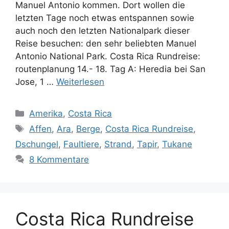
Manuel Antonio kommen. Dort wollen die
letzten Tage noch etwas entspannen sowie
auch noch den letzten Nationalpark dieser
Reise besuchen: den sehr beliebten Manuel
Antonio National Park. Costa Rica Rundreise:
routenplanung 14.- 18. Tag A: Heredia bei San
Jose, 1 …
Weiterlesen
Kategorien
Amerika
,
Costa Rica
Schlagwörter
Affen
,
Ara
,
Berge
,
Costa Rica Rundreise
,
Dschungel
,
Faultiere
,
Strand
,
Tapir
,
Tukane
8 Kommentare
Costa Rica Rundreise