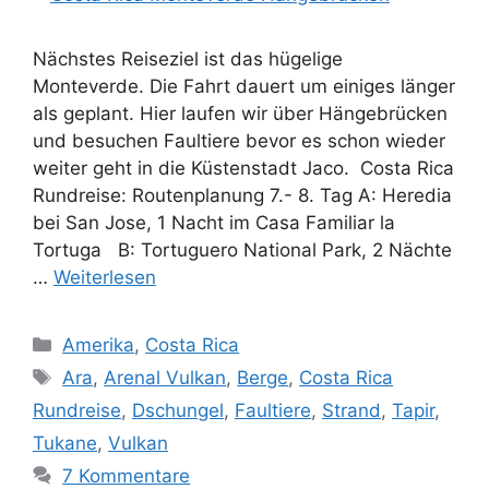
Nächstes Reiseziel ist das hügelige
Monteverde. Die Fahrt dauert um einiges länger
als geplant. Hier laufen wir über Hängebrücken
und besuchen Faultiere bevor es schon wieder
weiter geht in die Küstenstadt Jaco. Costa Rica
Rundreise: Routenplanung 7.- 8. Tag A: Heredia
bei San Jose, 1 Nacht im Casa Familiar la
Tortuga B: Tortuguero National Park, 2 Nächte
…
Weiterlesen
Kategorien
Amerika
,
Costa Rica
Schlagwörter
Ara
,
Arenal Vulkan
,
Berge
,
Costa Rica
Rundreise
,
Dschungel
,
Faultiere
,
Strand
,
Tapir
,
Tukane
,
Vulkan
7 Kommentare