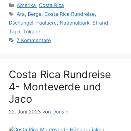
Kategorien
Amerika
,
Costa Rica
Schlagwörter
Ara
,
Berge
,
Costa Rica Rundreise
,
Dschungel
,
Faultiere
,
Nationalpark
,
Strand
,
Tapir
,
Tukane
7 Kommentare
Costa Rica Rundreise
4- Monteverde und
Jaco
22. Juni 2023
von
DorisIn